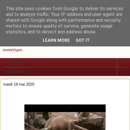
This site uses cookies from Google to deliver its services
S K R Y P T I A
and to analyze traffic. Your IP address and user-agent are
shared with Google along with performance and security
metrics to ensure quality of service, generate usage
Roman, paranormal, conte, faits sociaux... Lire ou offrir un ouvrage
statistics, and to detect and address abuse.
tout en aidant les animaux en détresse, c'est LIRE UTILE. Des
LEARN MORE
GOT IT
"euros-animaux" mis de côté sur chaque achat d'ouvrage papier ou
numérique.
▼
▼
mardi 19 mai 2020